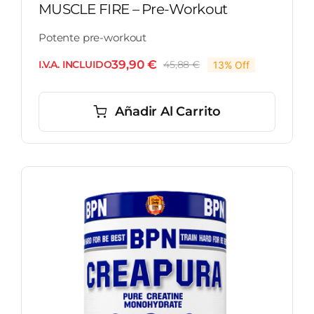
MUSCLE FIRE – Pre-Workout
Potente pre-workout
39,90
€
I.V.A. INCLUIDO
45,88
€
13% Off
El
El
precio
precio
original
actual
Añadir Al Carrito
era:
es:
45,88 €.
39,90 €.