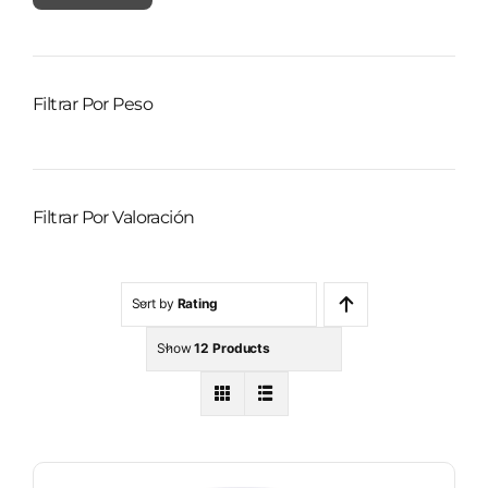
mínimo
máximo
Filtrar Por Peso
Filtrar Por Valoración
Sort by
Rating
Show
12 Products