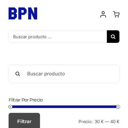
Saltar
al
contenido
Buscar:
Buscar:
Filtrar Por Precio
Filtrar
Precio:
30 €
—
40 €
Precio
Precio