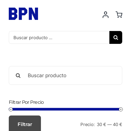
Saltar
al
contenido
Buscar:
Buscar:
Filtrar Por Precio
Filtrar
Precio:
30 €
—
40 €
Precio
Precio