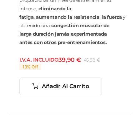
proporcionar un nivel de entrenamiento
intenso,
eliminando la
fatiga
,
aumentando
la
resistencia
,
la
fuerza
y
obtenido una
congestión muscular de
larga duración jamás experimentada
antes con otros pre-entrenamientos.
39,90
€
I.V.A. INCLUIDO
45,88
€
El
El
13% Off
precio
precio
original
actual
era:
es:
Añadir Al Carrito
45,88 €.
39,90 €.