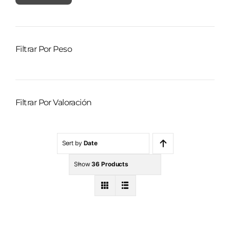
mínimo
máximo
Filtrar Por Peso
Filtrar Por Valoración
Sort by
Date
Show
36 Products